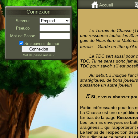
Accueil
Connexion
Serveur
Pseudo
Le Terrain de Chasse (TDC
une ressource toutes les 30 m
Mot de Passe
gain de Nourriture et Matériau
Se souvenir de moi
terrain... Garde en tête qu’il
Mot de passe oublié ?
Le TDC sert aussi pour c
TDC. Tu ne seras donc jamais a
TDC pour savoir s’il est possi
Au début, il indique l’an
stratégiques, de bons joueurs
puissance un autre joueur!
Si je veux chasser po
Partie intéressante pour les 
La Chasse est une expédition
En bas de la page
Ressourc
Les fourmis envoyées se batt
araignées... qui rapporteront 
Le temps de l’expédition dépen
Pour diminuer ce temps, tu peu