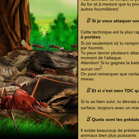
Au fur et à mesure que tu prog
autres fourmilières!
Si je veux attaquer u
Cette technique est la plus ra
à portées
.
Si (et seulement si) tu rempor
par fourmis.
Tu peux lancer plusieurs att
moment de l’attaque.
Attention! Si tu gagnes la ba
2
aucun cm
.
On peut remarquer que certai
niveau.
Et si c’est mon TDC q
Si tu as bien suivi, tu devrai
surface, toujours avec un m
Quels sont les prédat
Il existe beaucoup de prédat
animaux bien plus puissants. 