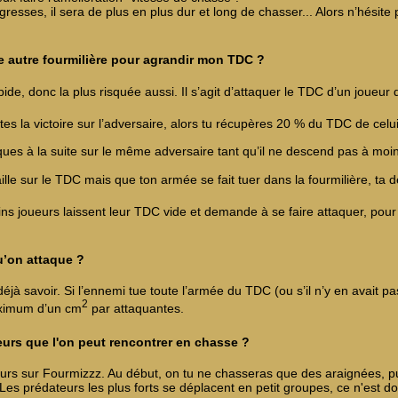
resses, il sera de plus en plus dur et long de chasser... Alors n’hésite p
ne autre fourmilière pour agrandir mon TDC ?
pide, donc la plus risquée aussi. Il s’agit d’attaquer le TDC d’un joueur
tes la victoire sur l’adversaire, alors tu récupères 20 % du TDC de celu
aques à la suite sur le même adversaire tant qu’il ne descend pas à m
taille sur le TDC mais que ton armée se fait tuer dans la fourmilière, t
ns joueurs laissent leur TDC vide et demande à se faire attaquer, pou
u’on attaque ?
s déjà savoir. Si l’ennemi tue toute l’armée du TDC (ou s’il n’y en avait 
2
aximum d’un cm
par attaquantes.
eurs que l'on peut rencontrer en chasse ?
eurs sur Fourmizzz. Au début, on tu ne chasseras que des araignées, pu
Les prédateurs les plus forts se déplacent en petit groupes, ce n'est 