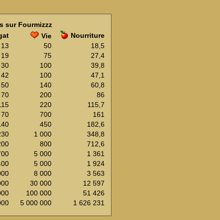
s sur Fourmizzz
gat
Nourriture
Vie
13
50
18,5
19
75
27,4
30
100
39,8
42
100
47,1
50
140
60,8
70
200
86
115
220
115,7
70
700
161
140
450
182,6
230
1 000
348,8
200
800
712,6
700
5 000
1 361
400
5 000
1 924
000
8 000
3 563
000
30 000
12 597
000
100 000
51 426
000
5 000 000
1 626 231