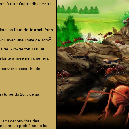
as à aller t’agrandir chez les
 dans sa
liste de fourmilières
2
i-ci, avec une limite de 1cm
oins de 50% de ton TDC au
a défunte armée ne ramènera
r pouvoir descendre de
pas) tu perds 20% de sa
is tu découvriras des
donc pas un problème de les