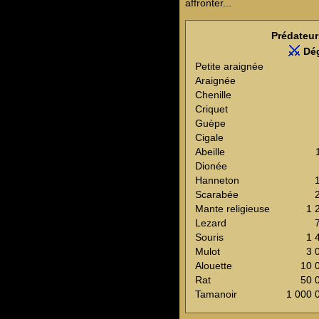
affronter...
Prédateur
Dé
Petite araignée
Araignée
Chenille
Criquet
Guèpe
Cigale
Abeille
Dionée
Hanneton
Scarabée
Mante religieuse
1 
Lezard
Souris
1 
Mulot
3 
Alouette
10 
Rat
50 
Tamanoir
1 000 