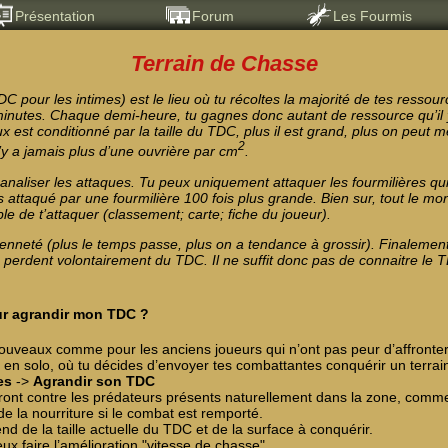
Présentation
Forum
Les Fourmis
Terrain de Chasse
 pour les intimes) est le lieu où tu récoltes la majorité de tes ressou
inutes. Chaque demi-heure, tu gagnes donc autant de ressource qu’il y 
x est conditionné par la taille du TDC, plus il est grand, plus on peut me
2
 n’y a jamais plus d’une ouvrière par cm
.
analiser les attaques. Tu peux uniquement attaquer les fourmilières q
ttaqué par une fourmilière 100 fois plus grande. Bien sur, tout le mond
ble de t’attaquer (classement; carte; fiche du joueur).
cienneté (plus le temps passe, plus on a tendance à grossir). Finalemen
 perdent volontairement du TDC. Il ne suffit donc pas de connaitre le 
ur agrandir mon TDC ?
nouveaux comme pour les anciens joueurs qui n’ont pas peur d’affronter
 en solo, où tu décides d’envoyer tes combattantes conquérir un terra
es
->
Agrandir son TDC
ront contre les prédateurs présents naturellement dans la zone, comm
de la nourriture si le combat est remporté.
d de la taille actuelle du TDC et de la surface à conquérir.
x faire l’amélioration "vitesse de chasse".